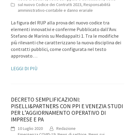
sul nuovo Codice dei Contratti 2023
,
Responsabilità
amministrativo-contabile e danno erariale
La figura del RUP alla prova del nuovo codice tra
elementi innovativi e conferme Pubblicato dall'Avv.
Stefano de Marinis su Mediappalti 1. Tra le modifiche
più rilevanti che caratterizzano la nuova disciplina dei
contratti pubblici, come configurata nel testo
approvato…
LEGGI DI PIÙ
DECRETO SEMPLIFICAZIONI:
PISELLI&PARTNERS CON PPI E VENEZIA STUDI
PER L’AGGIORNAMENTO OPERATIVO DI
IMPRESE E PA
10 Luglio 2020
Redazione
Emergenza COVID-19
,
News di settore
,
News sui