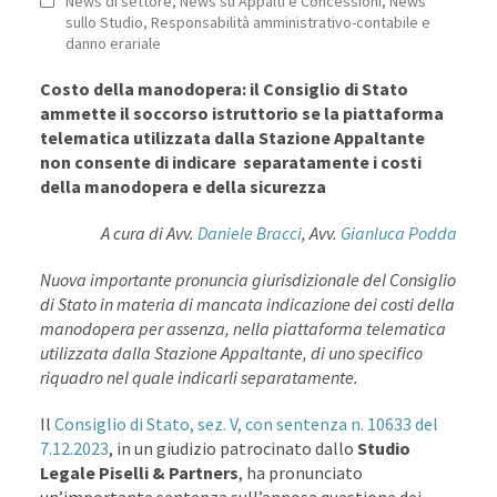
News di settore
,
News su Appalti e Concessioni
,
News
sullo Studio
,
Responsabilità amministrativo-contabile e
danno erariale
Costo della manodopera: il Consiglio di Stato
ammette il soccorso istruttorio se la piattaforma
telematica utilizzata dalla Stazione Appaltante
non consente di indicare
separatamente i costi
della manodopera e della sicurezza
A cura di Avv.
Daniele Bracci
, Avv.
Gianluca Podda
Nuova importante pronuncia giurisdizionale del Consiglio
di Stato in materia di mancata indicazione dei costi della
manodopera per assenza, nella piattaforma telematica
utilizzata dalla Stazione Appaltante, di uno specifico
riquadro nel quale indicarli separatamente.
Il
Consiglio di Stato, sez. V, con sentenza n. 10633 del
7.12.2023
, in un giudizio patrocinato dallo
Studio
Legale Piselli & Partners
,
ha pronunciato