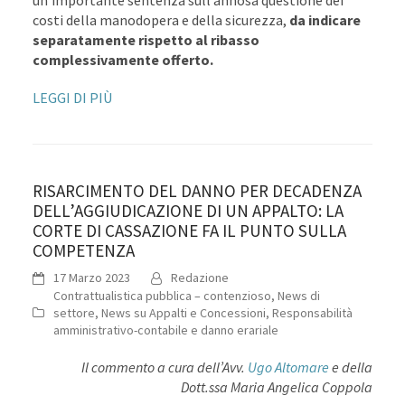
un’importante sentenza sull’annosa questione dei
costi della manodopera e della sicurezza,
da indicare
separatamente rispetto al ribasso
complessivamente offerto.
LEGGI DI PIÙ
RISARCIMENTO DEL DANNO PER DECADENZA
DELL’AGGIUDICAZIONE DI UN APPALTO: LA
CORTE DI CASSAZIONE FA IL PUNTO SULLA
COMPETENZA
17 Marzo 2023
Redazione
Contrattualistica pubblica – contenzioso
,
News di
settore
,
News su Appalti e Concessioni
,
Responsabilità
amministrativo-contabile e danno erariale
Il commento a cura dell’Avv.
Ugo Altomare
e della
Dott.ssa Maria Angelica Coppola