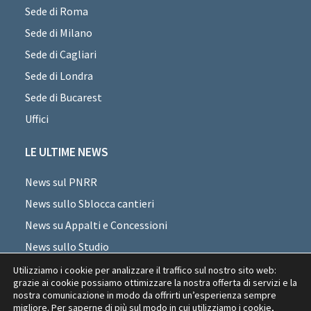
Sede di Roma
Sede di Milano
Sede di Cagliari
Sede di Londra
Sede di Bucarest
Uffici
LE ULTIME NEWS
News sul PNRR
News sullo Sblocca cantieri
News su Appalti e Concessioni
News sullo Studio
News sui professionisti
Utilizziamo i cookie per analizzare il traffico sul nostro sito web:
grazie ai cookie possiamo ottimizzare la nostra offerta di servizi e la
News di settore
nostra comunicazione in modo da offrirti un’esperienza sempre
migliore. Per saperne di più sul modo in cui utilizziamo i cookie,
News Appalti Romania