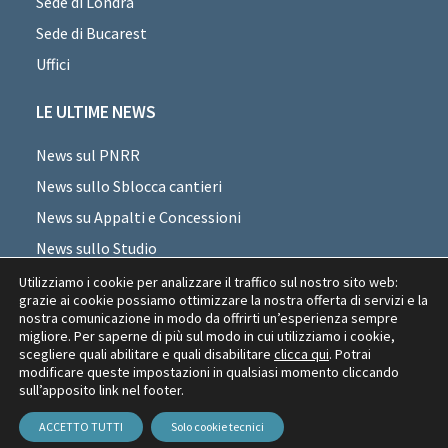
Sede di Londra
Sede di Bucarest
Uffici
LE ULTIME NEWS
News sul PNRR
News sullo Sblocca cantieri
News su Appalti e Concessioni
News sullo Studio
News sui professionisti
Utilizziamo i cookie per analizzare il traffico sul nostro sito web:
grazie ai cookie possiamo ottimizzare la nostra offerta di servizi e la
News di settore
nostra comunicazione in modo da offrirti un’esperienza sempre
migliore. Per saperne di più sul modo in cui utilizziamo i cookie,
News Appalti Romania
scegliere quali abilitare e quali disabilitare
clicca qui
. Potrai
modificare queste impostazioni in qualsiasi momento cliccando
sull’apposito link nel footer.
Copyright © 2026 Piselli & Partners
P. IVA 13667811007
ACCETTO TUTTI
Solo cookie tecnici
Privacy Policy
Cookie Policy
Credits