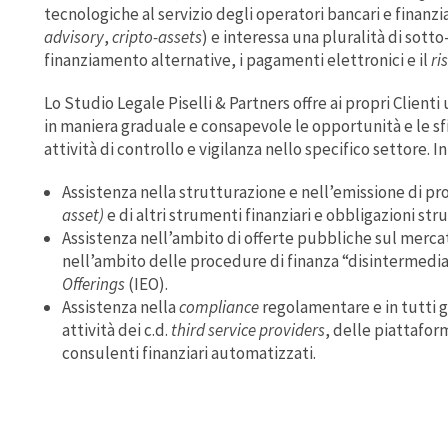
tecnologiche al servizio degli operatori bancari e finanz
advisory
,
cripto-assets
) e interessa una pluralità di sot
finanziamento alternative, i pagamenti elettronici e il
ri
Lo Studio Legale Piselli & Partners offre ai propri Clienti
in maniera graduale e consapevole le opportunità e le s
attività di controllo e vigilanza nello specifico settore. In
Assistenza nella strutturazione e nell’emissione di prod
asset)
e di altri strumenti finanziari e obbligazioni stru
Assistenza nell’ambito di offerte pubbliche sul mercat
nell’ambito delle procedure di finanza “disintermedia
Offerings
(IEO).
Assistenza nella
compliance
regolamentare e in tutti g
attività dei c.d.
third service providers
, delle piattafor
consulenti finanziari automatizzati.