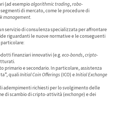
iari (ad esempio
algorithmic trading
,
robo-
to-segmenti di mercato, come le procedure di
sk management
.
 un servizio di consulenza specializzata per affrontare
fide riguardanti le nuove normative e le conseguenti
 particolare:
otti finanziari innovativi (e.g.
eco-bonds
,
cripto-
tturati.
o primario e secondario. In particolare, assistenza
ta”, quali
Initial Coin Offerings
(ICO) e
Initial Exchange
li adempimenti richiesti per lo svolgimento delle
me di scambio di cripto-attività (
exchange
) e dei