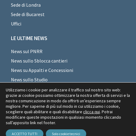
Sede di Londra
Sede di Bucarest
Uffici
LE ULTIME NEWS
News sul PNRR
News sullo Sblocca cantieri
News su Appalti e Concessioni
News sullo Studio
News sui professionisti
Utilizziamo i cookie per analizzare il traffico sul nostro sito web:
grazie ai cookie possiamo ottimizzare la nostra offerta di servizi e la
News di settore
nostra comunicazione in modo da offrirti un’esperienza sempre
migliore. Per saperne di più sul modo in cui utilizziamo i cookie,
News Appalti Romania
scegliere quali abilitare e quali disabilitare
clicca qui
. Potrai
modificare queste impostazioni in qualsiasi momento cliccando
sull’apposito link nel footer.
Copyright © 2026 Piselli & Partners
P. IVA 13667811007
ACCETTO TUTTI
Solo cookie tecnici
Privacy Policy
Cookie Policy
Credits