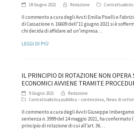
18 Giugno 2021
Redazione
Contrattualistic
Il commento a cura degli Avv.ti Emilia Piselli e Fabr
di Cassazione n. 16609 dell’11 giugno 2021 si è soffe
chi decida di affidare ad un’impresa…
LEGGI DI PIÙ
IL PRINCIPIO DI ROTAZIONE NON OPERA
ECONOMICI AVVIENE TRAMITE PROCEDU
9 Giugno 2021
Redazione
Contrattualistica pubblica – contenzioso
,
News di setto
Il commento a cura degli Avv.ti Giuseppe Imbergamo e
sentenza n. 3999 del 24 maggio 2021, ha confermato l
principio di rotazione di cui all’art. 36…