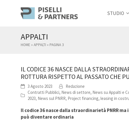
STUDIO
APPALTI
HOME
»
APPALTI
»
PAGINA 3
IL CODICE 36 NASCE DALLA STRAORDIN
ROTTURA RISPETTO AL PASSATO CHE P
3 Agosto 2023
Redazione
Contratti Pubblici
,
News di settore
,
News su Appalti e C
2023
,
News sul PNRR
,
Project financing, leasing in cost
Il codice 36 nasce dalla straordinarietà PNRR ma
può diventare ordinaria