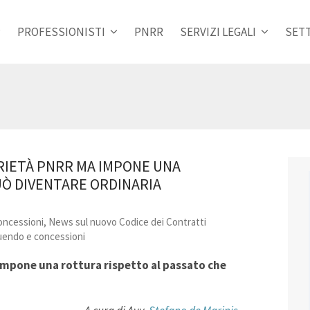
PROFESSIONISTI
PNRR
SERVIZI LEGALI
SETT
ARIETÀ PNRR MA IMPONE UNA
UÒ DIVENTARE ORDINARIA
oncessioni
,
News sul nuovo Codice dei Contratti
ruendo e concessioni
 impone una rottura rispetto al passato che