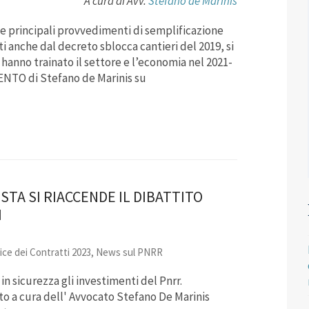
A cura di Avv.
Stefano de Marinis
ue principali provvedimenti di semplificazione
ati anche dal decreto sblocca cantieri del 2019, si
hanno trainato il settore e l’economia nel 2021-
VENTO
di Stefano de Marinis su
TA SI RIACCENDE IL DIBATTITO
I
ce dei Contratti 2023
,
News sul PNRR
n sicurezza gli investimenti del Pnrr.
to a cura dell' Avvocato Stefano De Marinis