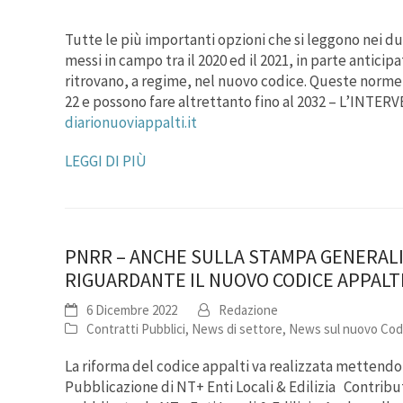
Tutte le più importanti opzioni che si leggono nei d
messi in campo tra il 2020 ed il 2021, in parte anticip
ritrovano, a regime, nel nuovo codice. Queste norme 
22 e possono fare altrettanto fino al 2032 –
L’INTER
diarionuoviappalti.it
LEGGI DI PIÙ
PNRR – ANCHE SULLA STAMPA GENERALIS
RIGUARDANTE IL NUOVO CODICE APPALT
6 Dicembre 2022
Redazione
Contratti Pubblici
,
News di settore
,
News sul nuovo Codi
La riforma del codice appalti va realizzata mettendo i
Pubblicazione di NT+ Enti Locali & Edilizia Contribu