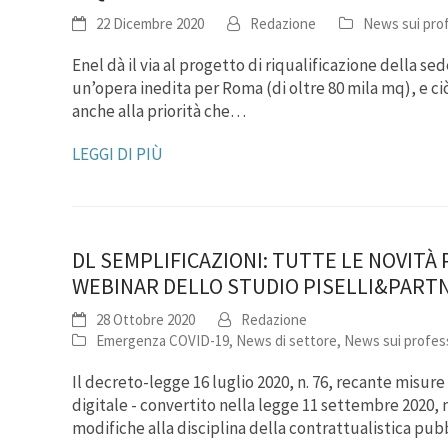
22 Dicembre 2020
Redazione
News sui prof
Enel dà il via al progetto di riqualificazione della se
un’opera inedita per Roma (di oltre 80 mila mq), e ci
anche alla priorità che…
LEGGI DI PIÙ
DL SEMPLIFICAZIONI: TUTTE LE NOVITÀ 
WEBINAR DELLO STUDIO PISELLI&PART
28 Ottobre 2020
Redazione
Emergenza COVID-19
,
News di settore
,
News sui profess
Il decreto-legge 16 luglio 2020, n. 76, recante misure
digitale - convertito nella legge 11 settembre 2020, n.
modifiche alla disciplina della contrattualistica pubb