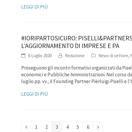
LEGGI DI PIÙ
#IORIPARTOSICURO: PISELLI&PARTNERS 
L’AGGIORNAMENTO DI IMPRESE E PA
6 Luglio 2020
Redazione
News di settore
,
Proseguono gli incontri formativi organizzati da Pis
economici e Pubbliche Amministrazioni. Nel corso dei
luglio pp. vv., il Founding Partner Pierluigi Piselli 
LEGGI DI PIÙ
1
2
3
4
5
6
Precedente
Pagina
Pagina
Pagina
Pagina
Pagina
Pagina
Successivo