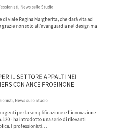
essionisti
,
News sullo Studio
de di viale Regina Margherita, che darà vita ad
ò grazie non solo all’avanguardia nel design ma
PER IL SETTORE APPALTI NEI
NERS CON ANCE FROSINONE
ionisti
,
News sullo Studio
 urgenti per la semplificazione e l'innovazione
 120 - ha introdotto una serie di rilevanti
lica. I professionisti…