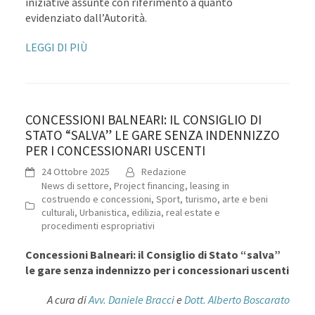
iniziative assunte con riferimento a quanto
evidenziato dall’Autorità.
LEGGI DI PIÙ
CONCESSIONI BALNEARI: IL CONSIGLIO DI
STATO “SALVA” LE GARE SENZA INDENNIZZO
PER I CONCESSIONARI USCENTI
24 Ottobre 2025
Redazione
News di settore
,
Project financing, leasing in
costruendo e concessioni
,
Sport, turismo, arte e beni
culturali
,
Urbanistica, edilizia, real estate e
procedimenti espropriativi
Concessioni Balneari: il Consiglio di Stato “salva”
le gare senza indennizzo per i concessionari uscenti
A cura di
Avv. Daniele Bracci
e
Dott. Alberto Boscarato