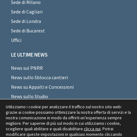
Sede di Milano
Sede di Cagliari
Sede di Londra
Sede di Bucarest
Uffici
LE ULTIME NEWS
News sul PNRR
News sullo Sblocca cantieri
News su Appalti e Concessioni
News sullo Studio
News sui professionisti
Utilizziamo i cookie per analizzare il traffico sul nostro sito web:
grazie ai cookie possiamo ottimizzare la nostra offerta di servizi e la
News di settore
nostra comunicazione in modo da offrirti un’esperienza sempre
migliore. Per saperne di più sul modo in cui utilizziamo i cookie,
News Appalti Romania
scegliere quali abilitare e quali disabilitare
clicca qui
. Potrai
modificare queste impostazioni in qualsiasi momento cliccando