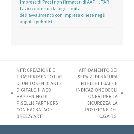
Imprese di Paesi non firmatari di AAP: il TAR
Lazio conferma la legittimità
dell’avvalimento con impresa cinese negli
appalti pubblici
NFT: CREAZIONE E
AFFIDAMENTO DEI
TRASFERIMENTO LIVE
SERVIZI DI NATURA
DI UN TOKEN DI ARTE
INTELLETTUALE E
DIGITALE. Il WEB
INDICAZIONE DEGLI
post
articolo
HAPPENING DI
ONERI PER LA
precedente:
successivo:
PISELLI&PARTNERS
SICUREZZA: LA
CON HACKATAO E
POSIZIONE DEL
BREEZY ART
C.G.A.R.S.