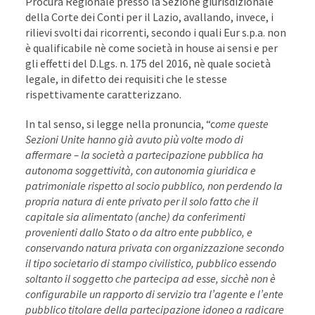
Procura Regionale presso la Sezione giurisdizionale
della Corte dei Conti per il Lazio, avallando, invece, i
rilievi svolti dai ricorrenti, secondo i quali Eur s.p.a. non
è qualificabile nè come società in house ai sensi e per
gli effetti del D.Lgs. n. 175 del 2016, nè quale società
legale, in difetto dei requisiti che le stesse
rispettivamente caratterizzano.
In tal senso, si legge nella pronuncia, “c
ome queste
Sezioni Unite hanno già avuto più volte modo di
affermare – la società a partecipazione pubblica ha
autonoma soggettività, con autonomia giuridica e
patrimoniale rispetto al socio pubblico, non perdendo la
propria natura di ente privato per il solo fatto che il
capitale sia alimentato (anche) da conferimenti
provenienti dallo Stato o da altro ente pubblico, e
conservando natura privata con organizzazione secondo
il tipo societario di stampo civilistico, pubblico essendo
soltanto il soggetto che partecipa ad esse, sicchè non è
configurabile un rapporto di servizio tra l’agente e l’ente
pubblico titolare della partecipazione idoneo a radicare