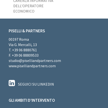
precedente:
CARENZA INFORMATIVA
DELL’OPERATORE
ECONOMICO
PISELLI & PARTNERS
00197 Roma
Via G. Mercalli, 13
T. +39 06 8880761
F. +39 06 88809533
studio@piselliandpartners.com
www.piselliandpartners.com
SEGUICI SU LINKEDIN
GLI AMBITI D’INTERVENTO