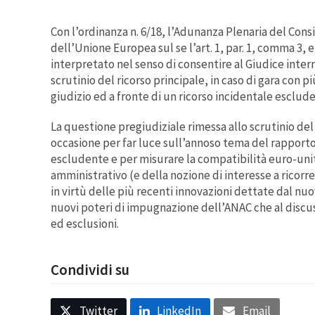
Con l’ordinanza n. 6/18, l’Adunanza Plenaria del Consig
dell’Unione Europea sul se l’art. 1, par. 1, comma 3, e
interpretato nel senso di consentire al Giudice inter
scrutinio del ricorso principale, in caso di gara con p
giudizio ed a fronte di un ricorso incidentale esclu
La questione pregiudiziale rimessa allo scrutinio d
occasione per far luce sull’annoso tema del rapporto 
escludente e per misurare la compatibilità euro-uni
amministrativo (e della nozione di interesse a ricorr
in virtù delle più recenti innovazioni dettate dal nuo
nuovi poteri di impugnazione dell’ANAC che al discu
ed esclusioni.
Condividi su
Twitter
LinkedIn
Email