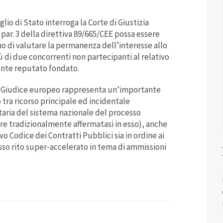
lio di Stato interroga la Corte di Giustizia
 par. 3 della direttiva 89/665/CEE possa essere
no di valutare la permanenza dell’interesse allo
iù di due concorrenti non partecipanti al relativo
dente reputato fondato.
el Giudice europeo rappresenta un’importante
tra ricorso principale ed incidentale
taria del sistema nazionale del processo
ere tradizionalmente affermatasi in esso), anche
vo Codice dei Contratti Pubblici sia in ordine ai
sso rito super-accelerato in tema di ammissioni