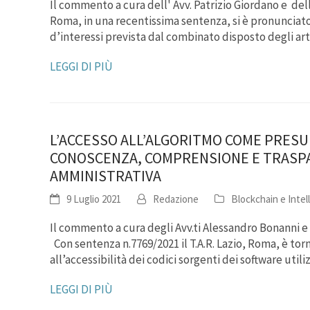
Il commento a cura dell' Avv. Patrizio Giordano e delle
Roma, in una recentissima sentenza, si è pronunciato 
d’interessi prevista dal combinato disposto degli ar
LEGGI DI PIÙ
L’ACCESSO ALL’ALGORITMO COME PRESU
CONOSCENZA, COMPRENSIONE E TRASPA
AMMINISTRATIVA
9 Luglio 2021
Redazione
Blockchain e Intell
Il commento a cura degli Avv.ti Alessandro Bonanni e Al
Con sentenza n.7769/2021 il T.A.R. Lazio, Roma, è tor
all’accessibilità dei codici sorgenti dei software util
LEGGI DI PIÙ