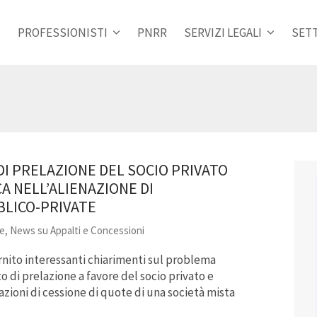
PROFESSIONISTI
PNRR
SERVIZI LEGALI
SETT
O DI PRELAZIONE DEL SOCIO PRIVATO
CA NELL’ALIENAZIONE DI
BLICO-PRIVATE
re
,
News su Appalti e Concessioni
rnito interessanti chiarimenti sul problema
tto di prelazione a favore del socio privato e
zioni di cessione di quote di una società mista