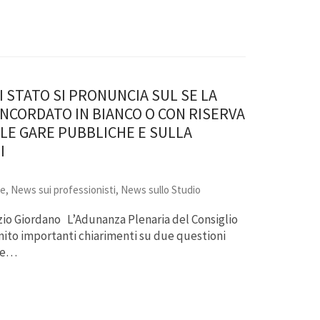
I STATO SI PRONUNCIA SUL SE LA
NCORDATO IN BIANCO O CON RISERVA
LLE GARE PUBBLICHE E SULLA
I
re
,
News sui professionisti
,
News sullo Studio
izio Giordano L’Adunanza Plenaria del Consiglio
rnito importanti chiarimenti su due questioni
rte…