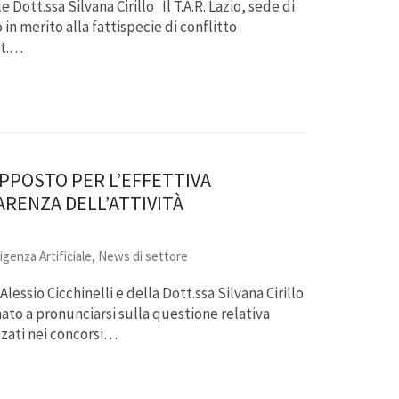
 Dott.ssa Silvana Cirillo Il T.A.R. Lazio, sede di
in merito alla fattispecie di conflitto
tt.…
PPOSTO PER L’EFFETTIVA
RENZA DELL’ATTIVITÀ
igenza Artificiale
,
News di settore
essio Cicchinelli e della Dott.ssa Silvana Cirillo
nato a pronunciarsi sulla questione relativa
izzati nei concorsi…