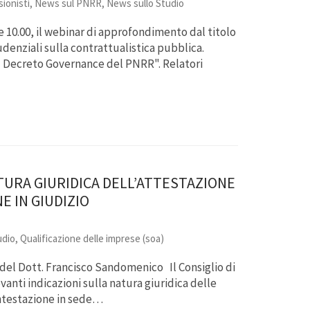
ionisti
,
News sul PNRR
,
News sullo Studio
e 10.00, il webinar di approfondimento dal titolo
denziali sulla contrattualistica pubblica.
l Decreto Governance del PNRR". Relatori
ATURA GIURIDICA DELL’ATTESTAZIONE
E IN GIUDIZIO
udio
,
Qualificazione delle imprese (soa)
del Dott. Francisco Sandomenico Il Consiglio di
anti indicazioni sulla natura giuridica delle
contestazione in sede…