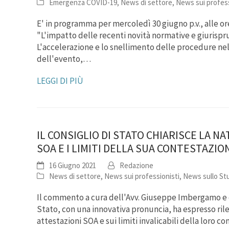
Emergenza COVID-19
,
News di settore
,
News sui profess
E' in programma per mercoledì 30 giugno p.v., alle or
"L'impatto delle recenti novità normative e giurispru
L'accelerazione e lo snellimento delle procedure ne
dell'evento,…
LEGGI DI PIÙ
IL CONSIGLIO DI STATO CHIARISCE LA N
SOA E I LIMITI DELLA SUA CONTESTAZION
16 Giugno 2021
Redazione
News di settore
,
News sui professionisti
,
News sullo St
Il commento a cura dell'Avv. Giuseppe Imbergamo e 
Stato, con una innovativa pronuncia, ha espresso rilev
attestazioni SOA e sui limiti invalicabili della loro 