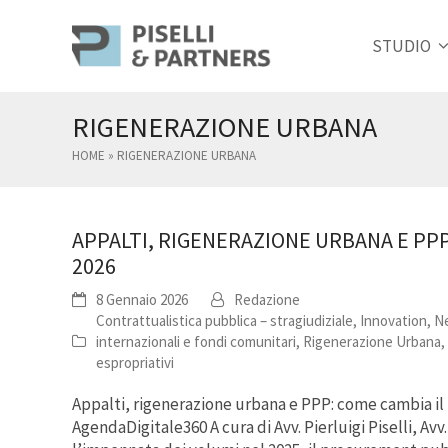
STUDIO
RIGENERAZIONE URBANA
HOME
»
RIGENERAZIONE URBANA
APPALTI, RIGENERAZIONE URBANA E PP
2026
8 Gennaio 2026
Redazione
Contrattualistica pubblica – stragiudiziale
,
Innovation
,
Ne
internazionali e fondi comunitari
,
Rigenerazione Urbana
,
espropriativi
Appalti, rigenerazione urbana e PPP: come cambia i
AgendaDigitale360 A cura di Avv. Pierluigi Piselli, Av