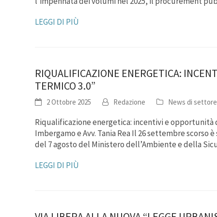
l’impennata dei volumi nel 2025, il procurement pub
LEGGI DI PIÙ
RIQUALIFICAZIONE ENERGETICA: INCEN
TERMICO 3.0”
2 Ottobre 2025
Redazione
News di settore
Riqualificazione energetica: incentivi e opportunità 
Imbergamo e Avv. Tania Rea Il 26 settembre scorso è s
del 7 agosto del Ministero dell’Ambiente e della Si
LEGGI DI PIÙ
VIA LIBERA ALLA NUOVA “LEGGE URBANI