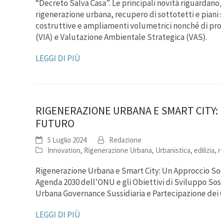
“Decreto Salva Casa”. Le principali novità riguardano,
rigenerazione urbana, recupero di sottotetti e piani s
costruttive e ampliamenti volumetrici nonché di pr
(VIA) e Valutazione Ambientale Strategica (VAS).
LEGGI DI PIÙ
RIGENERAZIONE URBANA E SMART CITY: 
FUTURO
5 Luglio 2024
Redazione
Innovation
,
Rigenerazione Urbana
,
Urbanistica, edilizia,
Rigenerazione Urbana e Smart City: Un Approccio Sost
Agenda 2030 dell'ONU e gli Obiettivi di Sviluppo Sost
Urbana Governance Sussidiaria e Partecipazione dei 
LEGGI DI PIÙ