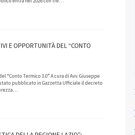
blico entra nel 2026 con tre…
TIVI E OPPORTUNITÀ DEL “CONTO
del “Conto Termico 3.0” A cura di Avv. Giuseppe
tato pubblicato in Gazzetta Ufficiale il decreto
curezza…
STICA DELLA REGIONE LAZIO”: