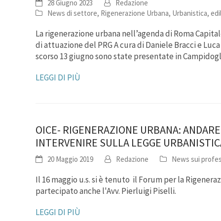
28 Giugno 2023
Redazione
News di settore
,
Rigenerazione Urbana
,
Urbanistica, edi
La rigenerazione urbana nell’agenda di Roma Capita
di attuazione del PRG A cura di Daniele Bracci e Lu
scorso 13 giugno sono state presentate in Campidog
LEGGI DI PIÙ
OICE- RIGENERAZIONE URBANA: ANDARE 
INTERVENIRE SULLA LEGGE URBANISTI
20 Maggio 2019
Redazione
News sui profes
Il 16 maggio u.s. si è tenuto il Forum per la Rigener
partecipato anche l'Avv. Pierluigi Piselli.
LEGGI DI PIÙ