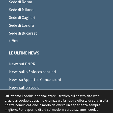
Sede di Roma
Sede di Milano
Sede di Cagliari
Sede di Londra
Sede di Bucarest
Uffici
LE ULTIME NEWS
News sul PNRR
News sullo Sblocca cantieri
News su Appalti e Concessioni
News sullo Studio
News sui professionisti
Utilizziamo i cookie per analizzare il traffico sul nostro sito web:
grazie ai cookie possiamo ottimizzare la nostra offerta di servizi e la
News di settore
nostra comunicazione in modo da offrirti un’esperienza sempre
migliore. Per saperne di più sul modo in cui utilizziamo i cookie,
News Appalti Romania