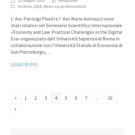
22 Giugno 2018
Redazione
Archivio 2018
,
News sui professionisti
L' Avv. Pierluigi Piselli e l' Avv. Mario Antinucci sono
stati relatori nel Seminario Scientifico Internazionale
«Economy and Law: Practical Challenges in the Digital
Era» organizzato dall'Università Sapienza di Roma in
collaborazione con l'Università Statale di Economia di
San Pietroburgo,…
LEGGI DI PIÙ
1
2
3
4
5
6
7
…
10
Precedente
Pagina
Pagina
Pagina
Pagina
Pagina
Pagina
Pagina
Pagina
Successivo