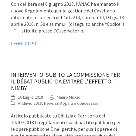
Con delibera del 6 giugno 2018, l’ANAC ha emanato il
nuovo Regolamento per la gestione del Casellario
informatico - ai sensi dell’art. 213, comma 10, D.Lgs. 18
aprile 2016, n. 50 e ss.mm.ii. (di seguito anche “Codice”)
- “…istituito presso l’Osservatorio,…
LEGGI DI PIÙ
INTERVENTO. SUBITO LA COMMISSIONE PER
IL DÉBAT PUBLIC: DA EVITARE L’EFFETTO-
NIMBY
10 Luglio 2018
Mauro Miccio
Archivio 2018
,
News su Appalti e Concessioni
Articolo pubblicato su Edilizia e Territorio del
10/07/2018 Il regolamento sul dibattito pubblico per
le opere pubbliche È nel perché, per quali opere e di
quali dimensioni e valore, attivare la procedura del