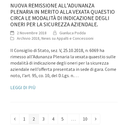
NUOVA REMISSIONE ALL’ADUNANZA
PLENARIA IN MERITO ALLA VEXATA QUAESTIO
CIRCA LE MODALITÀ DI INDICAZIONE DEGLI
ONERI PER LA SICUREZZA AZIENDALE.
2 Novembre 2018
Gianluca Podda
Archivio 2018
,
News su Appalti e Concessioni
Il Consiglio di Stato, sez. V, 25.10.2018, n. 6069 ha
rimesso all’Adunanza Plenaria la vexata quaestio sulle
modalità di indicazione degli oneri per la sicurezza
aziendale nell’offerta presentata in sede di gara. Come
noto, l’art. 95, co. 10, del D.Lgs. n.…
LEGGI DI PIÙ
1
2
3
4
5
…
10
Precedente
Pagina
Pagina
Pagina
Pagina
Pagina
Pagina
Successivo