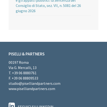
e gli appalti pubblici: la Sentenza del
Consiglio di Stato, sez. VII, n. 5081 del 26
giugno 2026
PISELLI & PARTNERS
00197 Roma
Via G. Mercalli, 13
T. +39 06 8880761
F. +39 06 88809533
studio@piselliandpartners.com
www.piselliandpartners.com
SEGUICI SU LINKEDIN