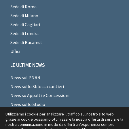
Sede di Roma
Sede di Milano
Sede di Cagliari
Sede di Londra
Sede di Bucarest
Uffici
LE ULTIME NEWS
News sul PNRR
News sullo Sblocca cantieri
News su Appalti e Concessioni
News sullo Studio
News sui professionisti
Utilizziamo i cookie per analizzare il traffico sul nostro sito web:
grazie ai cookie possiamo ottimizzare la nostra offerta di servizi e la
News di settore
nostra comunicazione in modo da offrirti un’esperienza sempre