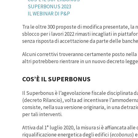
SUPERBONUS 2023
IL WEBINAR DI P&P
Tra le oltre 300 proposte di modifica presentate, la
sblocco per i lavori 2022 rimasti incagliati in piatta
senza risposta di accettazione da parte delle banche
Alcuni correttivi troveranno certamente posto nella
altri potrebbero rientrare in un nuovo decreto legge
COS’È IL SUPERBONUS
Il Superbonus è l’agevolazione fiscale disciplinata da
(decreto Rilancio
), volta ad incentivare l’ammoderna
consiste, nella sua versione originaria, in una detraz
per tali interventi.
Attiva dal 1° luglio 2020, la misura si è affiancata alle 
riqualificazione energetica degli edifici (
ecobonus
) 