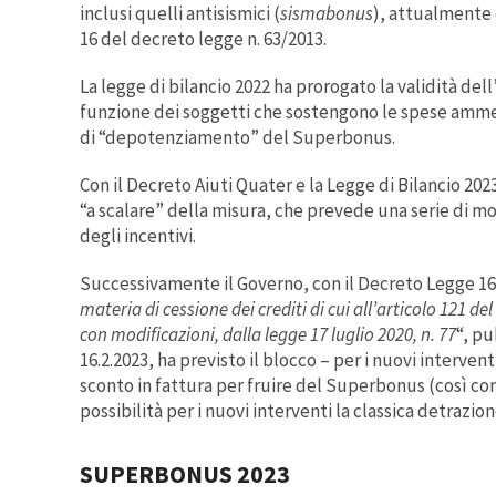
inclusi quelli antisismici (
sismabonus
), attualmente d
16 del decreto legge n. 63/2013.
La legge di bilancio 2022 ha prorogato la validità d
funzione dei soggetti che sostengono le spese ammesse
di “depotenziamento” del Superbonus.
Con il Decreto Aiuti Quater e la Legge di Bilancio 20
“a scalare” della misura, che prevede una serie di mod
degli incentivi.
Successivamente il Governo, con il Decreto Legge 16 
materia di cessione dei crediti di cui all’articolo 121 d
con modificazioni, dalla legge 17 luglio 2020, n. 77
“, pu
16.2.2023, ha previsto il blocco – per i nuovi interven
sconto in fattura per fruire del Superbonus (così com
possibilità per i nuovi interventi la classica detrazion
SUPERBONUS 2023