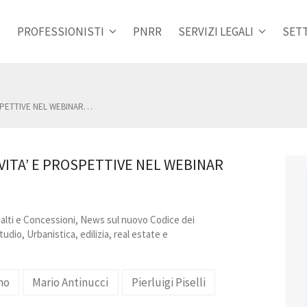
PROFESSIONISTI
PNRR
SERVIZI LEGALI
SETT
OSPETTIVE NEL WEBINAR…
VITA’ E PROSPETTIVE NEL WEBINAR
lti e Concessioni
,
News sul nuovo Codice dei
tudio
,
Urbanistica, edilizia, real estate e
mo
Mario Antinucci
Pierluigi Piselli