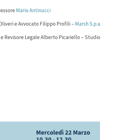
ofessore
Mario Antinucci
iveri e Avvocato Filippo Profili –
Marsh S.p.a.
a e Revisore Legale Alberto Picariello – Studio