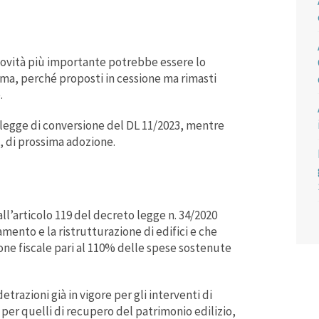
 novità più importante potrebbe essere lo
forma, perché proposti in cessione ma rimasti
.
 legge di conversione del DL 11/2023, mentre
, di prossima adozione.
ll’
articolo 119 del decreto legge n. 34/2020
mento e la ristrutturazione di edifici e che
ione fiscale pari al 110% delle spese sostenute
detrazioni già in vigore per gli interventi di
e per quelli di recupero del patrimonio edilizio,