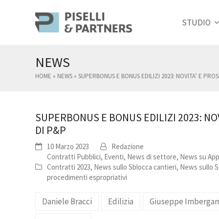
STUDIO
NEWS
HOME
»
NEWS
»
SUPERBONUS E BONUS EDILIZI 2023: NOVITA’ E PR
SUPERBONUS E BONUS EDILIZI 2023: NO
DI P&P
10 Marzo 2023
Redazione
Contratti Pubblici
,
Eventi
,
News di settore
,
News su Appa
Contratti 2023
,
News sullo Sblocca cantieri
,
News sullo S
procedimenti espropriativi
Daniele Bracci
Edilizia
Giuseppe Imberga