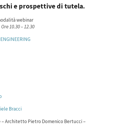
ischi e prospettive di tutela.
modalità webinar
 Ore 10.30 – 12.30
 ENGINEERING
o
iele Bracci
le – Architetto Pietro Domenico Bertucci –