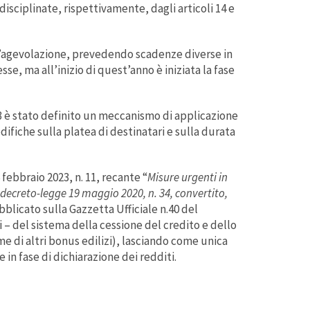
isciplinate, rispettivamente, dagli articoli 14 e
ell’agevolazione, prevedendo scadenze diverse in
, ma all’inizio di quest’anno è iniziata la fase
23 è stato definito un meccanismo di applicazione
ifiche sulla platea di destinatari e sulla durata
febbraio 2023, n. 11, recante “
Misure urgenti in
el decreto-legge 19 maggio 2020, n. 34, convertito,
bblicato sulla Gazzetta Ufficiale n.40 del
ti – del sistema della cessione del credito e dello
e di altri bonus edilizi), lasciando come unica
e in fase di dichiarazione dei redditi.