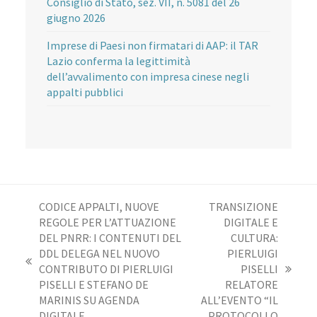
Consiglio di Stato, sez. VII, n. 5081 del 26
giugno 2026
Imprese di Paesi non firmatari di AAP: il TAR
Lazio conferma la legittimità
dell’avvalimento con impresa cinese negli
appalti pubblici
CODICE APPALTI, NUOVE
TRANSIZIONE
REGOLE PER L’ATTUAZIONE
DIGITALE E
DEL PNRR: I CONTENUTI DEL
CULTURA:
DDL DELEGA NEL NUOVO
PIERLUIGI
post
CONTRIBUTO DI PIERLUIGI
PISELLI
articolo
precedente:
PISELLI E STEFANO DE
RELATORE
successivo:
MARINIS SU AGENDA
ALL’EVENTO “IL
DIGITALE
PROTOCOLLO