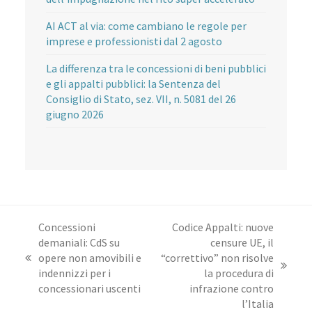
AI ACT al via: come cambiano le regole per
imprese e professionisti dal 2 agosto
La differenza tra le concessioni di beni pubblici
e gli appalti pubblici: la Sentenza del
Consiglio di Stato, sez. VII, n. 5081 del 26
giugno 2026
Concessioni
Codice Appalti: nuove
demaniali: CdS su
censure UE, il
opere non amovibili e
“correttivo” non risolve
post
articolo
indennizzi per i
la procedura di
precedente:
successivo:
concessionari uscenti
infrazione contro
l’Italia