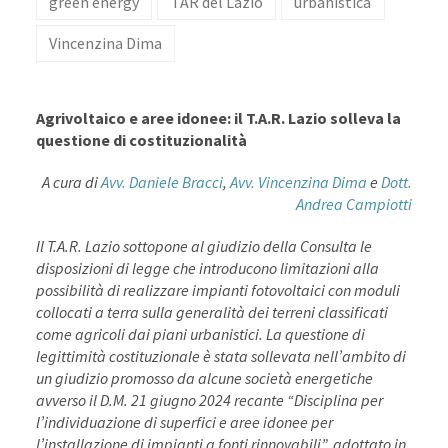
green energy
TAR del Lazio
urbanistica
Vincenzina Dima
Agrivoltaico e aree idonee: il T.A.R. Lazio solleva la
questione di costituzionalità
A cura di
Avv. Daniele Bracci
,
Avv. Vincenzina Dima
e
Dott.
Andrea Campiotti
Il T.A.R. Lazio sottopone al giudizio della Consulta le
disposizioni di legge che introducono limitazioni alla
possibilità di realizzare impianti fotovoltaici con moduli
collocati a terra sulla generalità dei terreni classificati
come agricoli dai piani urbanistici. La questione di
legittimità costituzionale è stata sollevata nell’ambito di
un giudizio promosso da alcune società energetiche
avverso il D.M. 21 giugno 2024 recante “Disciplina per
l’individuazione di superfici e aree idonee per
l’installazione di impianti a fonti rinnovabili”, adottato in