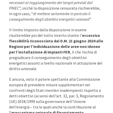
necessari al raggiungimento dei target previsti dal
PNIEC
”, sicché la disposizione censurata rischierebbe,
in ogni caso, “
di mettere seriamente in pericolo il
conseguimento degli obiettivi energetici unionali
”.
Il limite imposto dalla disposizione in esame
risulterebbe poi del tutto incerto stante l’
eccessiva
flessibilità riconosciuta dal D.M. 21 giugno 2024 alle
Regioni per l’individuazione delle aree non idonee
per l’installazione di impianti FER
, il che rischia di
pregiudicare il conseguimento degli obiettivi
energetici assunti a livello nazionale in attuazione del
diritto unionale.
E ancora, visto il potere spettante alla Commissione
europea di prevedere misure supplementari nei
confronti degli Stati membri inadempienti rispetto a
detti obiettivi (ai sensi dell’art. 32, par. 3, Regolamento
(UE) 2018/1999 sulla governance dell’Unione
dell’energia – tra le quali anche la contribuzione al
“meccanismo unionale di finanziamento