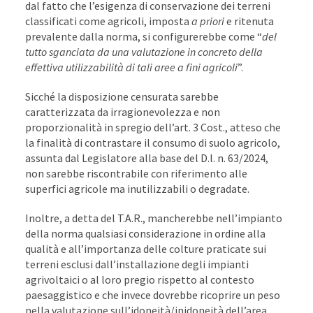
dal fatto che l’esigenza di conservazione dei terreni
classificati come agricoli, imposta
a priori
e ritenuta
prevalente dalla norma, si configurerebbe come “
del
tutto sganciata da una valutazione in concreto della
effettiva utilizzabilità di tali aree a fini agricoli
”.
Sicché la disposizione censurata sarebbe
caratterizzata da irragionevolezza e non
proporzionalità in spregio dell’art. 3 Cost., atteso che
la finalità di contrastare il consumo di suolo agricolo,
assunta dal Legislatore alla base del D.l. n. 63/2024,
non sarebbe riscontrabile con riferimento alle
superfici agricole ma inutilizzabili o degradate.
Inoltre, a detta del T.A.R., mancherebbe nell’impianto
della norma qualsiasi considerazione in ordine alla
qualità e all’importanza delle colture praticate sui
terreni esclusi dall’installazione degli impianti
agrivoltaici o al loro pregio rispetto al contesto
paesaggistico e che invece dovrebbe ricoprire un peso
nella valutazione sull’idoneità/inidoneità dell’area.