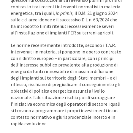
questioni di costituzionalità rilevando plurimi profili di
contrasto tra i recenti interventi normativi in materia
energetica, tra i quali,
in primis
, il D.M. 21 giugno 2024
sulle c.d. aree idonee e il successivo D.l. n. 63/2024 che
ha introdotto limiti ritenuti eccessivamente severi
all’installazione di impianti FER su terreni agricoli.
Le norme recentemente introdotte, secondo i T.A.R.
intervenuti in materia, si pongono in aperto contrasto
con il diritto europeo – in particolare, con i principi
dell’interesse pubblico prevalente alla produzione di
energia da fonti rinnovabili e di massima diffusione
degli impianti sul territorio degli Stati membri – e di
riflesso, rischiano di pregiudicare il conseguimento gli
obiettivi di politica energetica assunti a livello
nazionale. Tale situazione rischia poi di scoraggiare
l’iniziativa economica degli operatori di settore i quali
si trovano a programmare i propri investimenti in un
contesto normativo e giurisprudenziale incerto e in
rapida evoluzione.