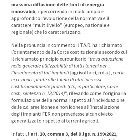
massima diffusione delle fonti di energia
rinnovabili
, ripercorrendo in modo ampio e
approfondito l’evoluzione della normativa e il
carattere “multilivello” (europeo, nazionale e
regionale) che lo caratterizzano.
Nella pronuncia in commento il T.A.R. ha richiamato
l’orientamento della Corte costituzionale secondo cui
il richiamato principio eurounitario “
trova attuazione
nella generale utilizzabilità di tutti i terreni per
l’inserimento di tali impianti
[agrivoltaici, n.d.a.],
con le
eccezioni ispirate alla tutela di altri interessi
costituzionalmente protetti (cfr., in particolare, Corte
cost., sentenza n. 13/2014)
”, rilevando come l’originaria
formulazione della norma rispetto all’individuazione
delle c.d. aree idonee e non idonee all’installazione
degli impianti FER non prevedesse alcun divieto
generalizzato rispetto ai terreni agricoli.
Infatti, l’
art. 20, comma 3, del D.lgs. n. 199/2021
,