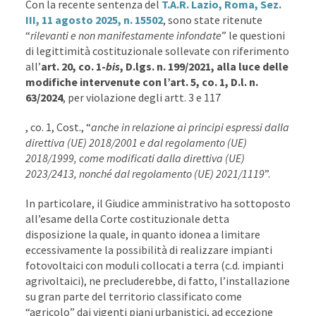
Con la recente sentenza del
T.A.R. Lazio, Roma, Sez.
III, 11 agosto 2025, n. 15502
, sono state ritenute
“
rilevanti e non manifestamente infondate
” le questioni
di legittimità costituzionale sollevate con riferimento
all’
art. 20, co. 1-
bis
, D.lgs. n. 199/2021, alla luce delle
modifiche intervenute con l’art. 5, co. 1, D.l. n.
63/2024
, per violazione degli artt. 3 e 117
, co. 1, Cost., “
anche in relazione ai principi espressi dalla
direttiva (UE) 2018/2001 e dal regolamento (UE)
2018/1999, come modificati dalla direttiva (UE)
2023/2413, nonché dal regolamento (UE) 2021/1119
”.
In particolare, il Giudice amministrativo ha sottoposto
all’esame della Corte costituzionale detta
disposizione la quale, in quanto idonea a limitare
eccessivamente la possibilità di realizzare impianti
fotovoltaici con moduli collocati a terra (c.d. impianti
agrivoltaici), ne precluderebbe, di fatto, l’installazione
su gran parte del territorio classificato come
“agricolo” dai vigenti piani urbanistici, ad eccezione