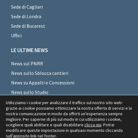
Sede di Cagliari
Sede di Londra
Sede di Bucarest
Uffici
LE ULTIME NEWS
News sul PNRR
News sullo Sblocca cantieri
News su Appalti e Concessioni
News sullo Studio
News sui professionisti
Utilizziamo i cookie per analizzare il traffico sul nostro sito web:
grazie ai cookie possiamo ottimizzare la nostra offerta di servizi e la
News di settore
nostra comunicazione in modo da offrirti un’esperienza sempre
migliore. Per saperne di più sul modo in cui utilizziamo i cookie,
News Appalti Romania
scegliere quali abilitare e quali disabilitare
clicca qui
. Potrai
modificare queste impostazioni in qualsiasi momento cliccando
sull’apposito link nel footer.