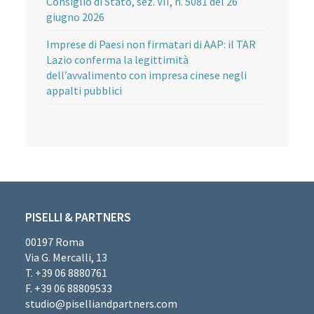
Consiglio di Stato, sez. VII, n. 5081 del 26
giugno 2026
Imprese di Paesi non firmatari di AAP: il TAR
Lazio conferma la legittimità
dell’avvalimento con impresa cinese negli
appalti pubblici
PISELLI & PARTNERS
00197 Roma
Via G. Mercalli, 13
T. +39 06 8880761
F. +39 06 88809533
studio@piselliandpartners.com