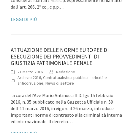
considerati dall'art. 614 c.p. espressamente richiamato
dall'art. 266, 2° co., c.p.p.…
LEGGI DI PIÙ
ATTUAZIONE DELLE NORME EUROPEE DI
ESECUZIONE DEI PROVVEDIMENTI DI
GIUSTIZIA PATRIMONIALE PENALE
21 Marzo 2016
Redazione
Archivio 2016
,
Contrattualistica pubblica – eticità e
anticorruzione
,
News di settore
a cura dell’Avv. Mario Antinucci Il D. lgs 15 febbraio
2016, n. 35 pubblicato nella Gazzetta Ufficiale n. 59
dell’11 marzo 2016, in vigore il 26 marzo, introduce
importanti norme di contrasto alla criminalità interna
ed internazionale. Il decreto…