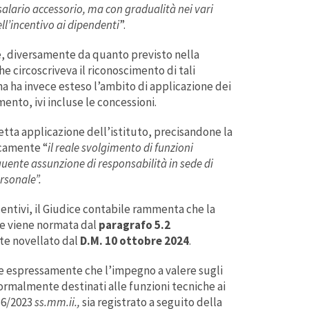
 salario accessorio, ma con gradualità nei vari
ell’incentivo ai dipendenti
”.
e, diversamente da quanto previsto nella
che circoscriveva il riconoscimento di tali
ina ha invece esteso l’ambito di applicazione dei
ento, ivi incluse le concessioni.
etta applicazione dell’istituto, precisandone la
icamente “
il reale svolgimento di funzioni
guente assunzione di responsabilità in sede di
rsonale”.
centivi, il Giudice contabile rammenta che la
che viene normata dal
paragrafo 5.2
te novellato dal
D.M. 10 ottobre 2024
.
ede espressamente che l’impegno a valere sugli
 formalmente destinati alle funzioni tecniche ai
 36/2023
ss.mm.ii.,
sia registrato a seguito della