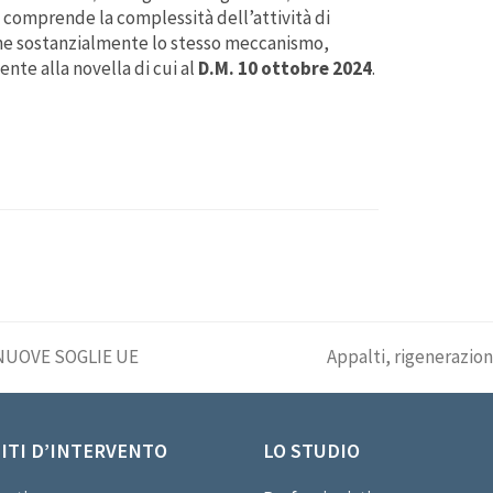
i comprende la complessità dell’attività di
pone sostanzialmente lo stesso meccanismo,
te alla novella di cui al
D.M. 10 ottobre 2024
.
 NUOVE SOGLIE UE
Appalti, rigenerazio
articolo
successivo:
ITI D’INTERVENTO
LO STUDIO