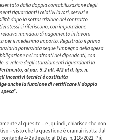
sentato dalla doppia contabilizzazione degli
enti riguardanti i relativi lavori, servizi e
bilità dopo la sottoscrizione del contratto
tivi stessi si riferiscono, con imputazione
 il relativo mandato di pagamento in favore
ta per il medesimo importo. Registrato il primo
nanziaria potenziata segue l’impegno della spesa
l’obbligazione nei confronti dei dipendenti, con
ile, a valere degli stanziamenti riguardanti la
erimento, al par. 5.2 all. 4/2 al d. lgs. n.
i incentivi tecnici è costituita
ge anche la funzione di rettificare il doppio
a spesa
”.
amente al quesito – e, quindi, chiarisce che non
tivo – visto che la questione è oramai risolta dal
ontabile 4/2 allegato al D.lgs. n. 118/2021. Più