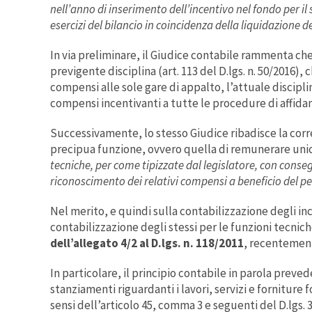
nell’anno di inserimento dell’incentivo nel fondo per il
esercizi del bilancio in coincidenza della liquidazione d
In via preliminare, il Giudice contabile rammenta ch
previgente disciplina (art. 113 del D.lgs. n. 50/2016), 
compensi alle sole gare di appalto, l’attuale discipl
compensi incentivanti a tutte le procedure di affidam
Successivamente, lo stesso Giudice ribadisce la corr
precipua funzione, ovvero quella di remunerare un
tecniche, per come tipizzate dal legislatore, con conse
riconoscimento dei relativi compensi a beneficio del pe
Nel merito, e quindi sulla contabilizzazione degli in
contabilizzazione degli stessi per le funzioni tecni
dell’allegato 4/2 al D.lgs. n. 118/2011
, recentemen
In particolare, il principio contabile in parola prev
stanziamenti riguardanti i lavori, servizi e forniture
sensi dell’articolo 45, comma 3 e seguenti del D.lgs.