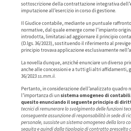
sottoscrizione della contrattazione integrativa dell’es
imputazione all’esercizio in corso di gestione.
Il Giudice contabile, mediante un puntuale raffronto
normative, dal quale emerge come l’impianto originar
introdotta, limitatasi ad aggiornare il principio conta
(D.lgs. 36/2023), sostituendo il riferimento al previgen
principio trovava applicazione esclusivamente nell’
La novella dunque, anziché enunciare un diverso pri
anche alle concessioni e a tutti gli altri affidamenti, g
36/2023
ss.mm.ii
.
Pertanto, in considerazione dell’analizzato quadro n
l’importanza di un
sistema omogeneo di contabili
quesito enunciando il seguente principio di dirit
tecnici di remunerare lo svolgimento delle funzioni tecn
conseguente assunzione di responsabilità in sede di ri
personale,
sussiste un sistema omogeneo della loro co
seguita e quindi dalla tipologia di contratto prescelto d