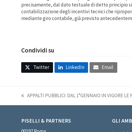
precisamente, dal dato testuale di detto principio s
contabilizzazione degli incentivi tecnici che ripro
mediante giro contabile, già previsto antecedentemen
Condividi su
Twitter
LinkedIn
Email
APPALTI PUBBLICI: DAL 1°GENNAIO IN VIGORE LE
post
precedente:
PISELLI & PARTNERS
GLI AMB
00197 Roma