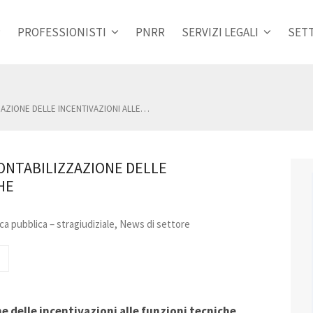
PROFESSIONISTI
PNRR
SERVIZI LEGALI
SETT
ZAZIONE DELLE INCENTIVAZIONI ALLE…
CONTABILIZZAZIONE DELLE
ICHE
ca pubblica – stragiudiziale
,
News di settore
e delle incentivazioni alle funzioni tecniche