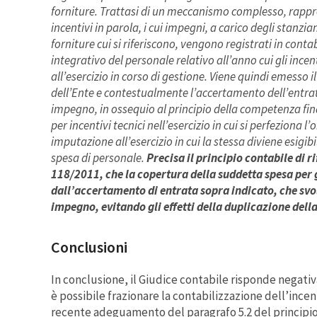
forniture.
Trattasi di un meccanismo complesso, rappre
incentivi in parola, i cui impegni, a carico degli stanziam
forniture cui si riferiscono, vengono registrati in conta
integrativo del personale relativo all’anno cui gli incen
all’esercizio in corso di gestione. Viene quindi emesso
dell’Ente e contestualmente l’accertamento dell’entra
impegno, in ossequio al principio della competenza fi
per incentivi tecnici nell’esercizio in cui si perfeziona 
imputazione all’esercizio in cui la stessa diviene esigib
spesa di personale.
Precisa il principio contabile di rif
118/2011, che la copertura della suddetta spesa per gl
dall’accertamento di entrata sopra indicato, che svol
impegno, evitando gli effetti della duplicazione dell
Conclusioni
In conclusione, il Giudice contabile risponde negativ
è possibile frazionare la contabilizzazione dell’incen
recente adeguamento del paragrafo 5.2 del principio c