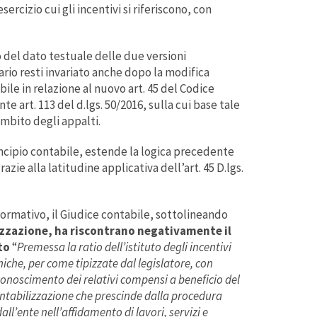
ercizio cui gli incentivi si riferiscono, con
 del dato testuale delle due versioni
io resti invariato anche dopo la modifica
bile in relazione al nuovo art. 45 del Codice
te art. 113 del d.lgs. 50/2016, sulla cui base tale
ambito degli appalti.
ncipio contabile, estende la logica precedente
razie alla latitudine applicativa dell’art. 45 D.lgs.
ormativo, il Giudice contabile, sottolineando
zzazione, ha riscontrano negativamente il
to
“
Premessa la ratio dell’istituto degli incentivi
iche, per come tipizzate dal legislatore, con
conoscimento dei relativi compensi a beneficio del
ntabilizzazione che prescinde dalla procedura
all’ente nell’affidamento di lavori, servizi e