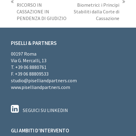
post
articolo
RICORSO IN
Biometrici: i Principi
precedente:
successivo:
CASSAZIONE IN
Stabiliti dalla Corte di
PENDENZA DI GIUDIZIO
Cassazione
PISELLI & PARTNERS
00197 Roma
Via G. Mercalli, 13
T. +39 06 8880761
F. +39 06 88809533
studio@piselliandpartners.com
www.piselliandpartners.com
SEGUICI SU LINKEDIN
GLI AMBITI D’INTERVENTO