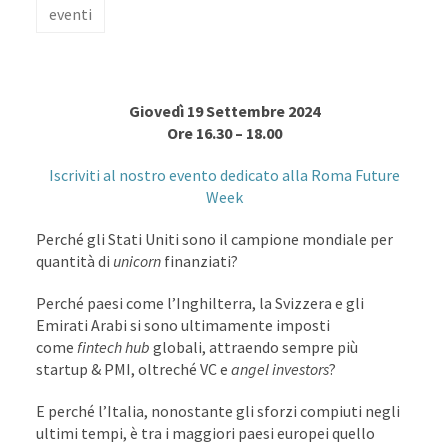
eventi
STARTUP & PMI Funding: tra vecchi e nuovi modelli
Giovedì 19 Settembre 2024
Ore 16.30 – 18.00
Iscriviti al nostro evento dedicato alla Roma Future
Week
Perché gli Stati Uniti sono il campione mondiale per
quantità di
unicorn
finanziati?
Perché paesi come l’Inghilterra, la Svizzera e gli
Emirati Arabi si sono ultimamente imposti
come
fintech hub
globali, attraendo sempre più
startup & PMI, oltreché VC e
angel investors
?
E perché l’Italia, nonostante gli sforzi compiuti negli
ultimi tempi, è tra i maggiori paesi europei quello